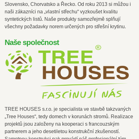
Slovensko, Chorvatsko a Řecko. Od roku 2013 si můžou i
naši zákazníci na „vlastní střechu“ vyzkoušet kvalitu
syntetických listů. Naše produkty samozřejmě splňují
všechny požadavky norem určených pro střešní krytinu.
Naše společnost
TREE HOUSES s.r.o. je specialista ve stavbě takzvaných
„Tree Houses“, tedy domech v korunách stromů. Realizace
projektů jsou založeny na kooperaci s francouzským
partnerem a jeho desetiletou konstrukční zkušeností.
Samotnou konstrukci pak provádí náš profesionální tým,