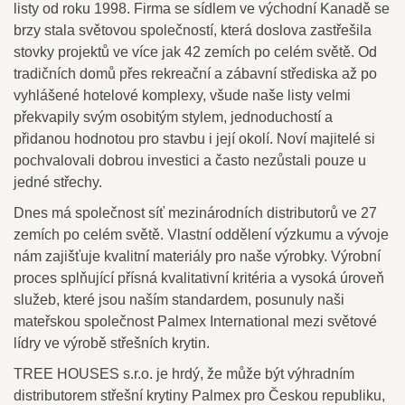
listy od roku 1998. Firma se sídlem ve východní Kanadě se
brzy stala světovou společností, která doslova zastřešila
stovky projektů ve více jak 42 zemích po celém světě. Od
tradičních domů přes rekreační a zábavní střediska až po
vyhlášené hotelové komplexy, všude naše listy velmi
překvapily svým osobitým stylem, jednoduchostí a
přidanou hodnotou pro stavbu i její okolí. Noví majitelé si
pochvalovali dobrou investici a často nezůstali pouze u
jedné střechy.
Dnes má společnost síť mezinárodních distributorů ve 27
zemích po celém světě. Vlastní oddělení výzkumu a vývoje
nám zajišťuje kvalitní materiály pro naše výrobky. Výrobní
proces splňující přísná kvalitativní kritéria a vysoká úroveň
služeb, které jsou naším standardem, posunuly naši
mateřskou společnost Palmex International mezi světové
lídry ve výrobě střešních krytin.
TREE HOUSES s.r.o. je hrdý, že může být výhradním
distributorem střešní krytiny Palmex pro Českou republiku,