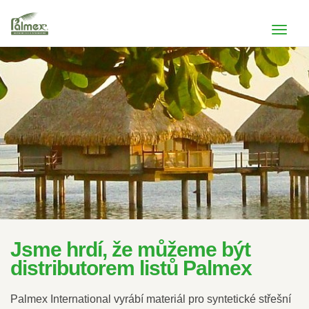
Jsme hrdí, že můžeme být
distributorem listů Palmex
Palmex International vyrábí materiál pro syntetické střešní